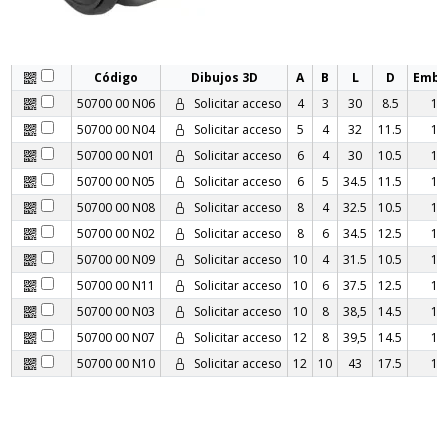
Código
Dibujos 3D
A
B
L
D
Embu
50700 00 N06
Solicitar acceso
4
3
30
8.5
10
50700 00 N04
Solicitar acceso
5
4
32
11.5
10
50700 00 N01
Solicitar acceso
6
4
30
10.5
10
50700 00 N05
Solicitar acceso
6
5
34.5
11.5
10
50700 00 N08
Solicitar acceso
8
4
32.5
10.5
10
50700 00 N02
Solicitar acceso
8
6
34.5
12.5
10
50700 00 N09
Solicitar acceso
10
4
31.5
10.5
10
50700 00 N11
Solicitar acceso
10
6
37.5
12.5
10
50700 00 N03
Solicitar acceso
10
8
38,5
14.5
10
50700 00 N07
Solicitar acceso
12
8
39,5
14.5
10
50700 00 N10
Solicitar acceso
12
10
43
17.5
10