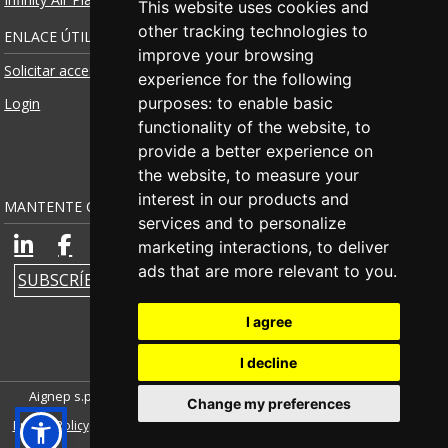
This website uses cookies and
other tracking technologies to
ENLACE ÚTIL
improve your browsing
Solicitar acceso
experience for the following
purposes:
to enable basic
Login
functionality of the website
,
to
provide a better experience on
the website
,
to measure your
interest in our products and
MANTENTE CONECTADO
services and to personalize
marketing interactions
,
to deliver
ads that are more relevant to you
.
SUBSCRÍBETE A LA NEWSLETTER
I agree
I decline
Aignep s.p.a. | P.IVA IT00579210980 |
Credits
|
Notas Legales
|
Change my preferences
Privacy Policy
|
Cookie Policy
|
Whistleblowing
|
Igualdad de género
|