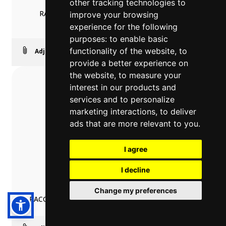
other tracking technologies to
RACOR A Y MÚLTIPLE ORIENTABLE MACHO
improve your browsing
CILÍNDRICO CON TÓRICA
experience for the following
purposes:
to enable basic
>
functionality of the website
,
to
Adjuntos
provide a better experience on
the website
,
to measure your
interest in our products and
services and to personalize
marketing interactions
,
to deliver
ads that are more relevant to you
.
I agree
I decline
55350
Change my preferences
RACOR DISTRIBUIDOR MÚLTIPLE DE REDUCCIÓN