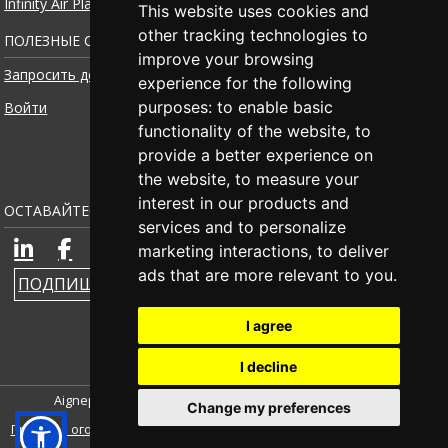
Infinity Air Planner
This website uses cookies and
other tracking technologies to
ПОЛЕЗНЫЕ ССЫЛКИ
improve your browsing
Запросить доступ
experience for the following
purposes:
to enable basic
Войти
functionality of the website
,
to
provide a better experience on
the website
,
to measure your
interest in our products and
ОСТАВАЙТЕСЬ НА СВЯЗИ
services and to personalize
marketing interactions
,
to deliver
ads that are more relevant to you
.
ПОДПИШИТЕСЬ НА РАССЫЛКУ НОВОСТЕЙ
I agree
I decline
Aignep s.p.a. | Номер НДС. IT00579210980 |
Credits
|
Change my preferences
Правовая оговорка
|
Privacy Policy
|
Cookie Policy
|
Whistleblowing
|