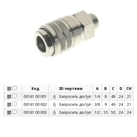
Код
3D чертежи
A
B
C
D
CH
00161 00 001
Запросить доступ
1/4
8
48
24
21
00161 00 002
Запросить доступ
3/8
9
49
24
21
00161 00 003
Запросить доступ
1/2
10
50
24
24