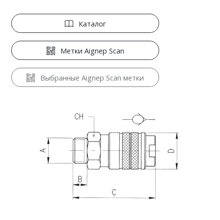
Каталог
Метки Aignep Scan
Выбранные Aignep Scan метки