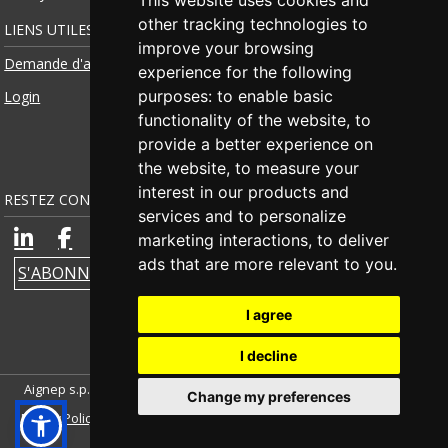
This website uses cookies and
other tracking technologies to
LIENS UTILES
improve your browsing
Demande d'accès
experience for the following
purposes:
to enable basic
Login
functionality of the website
,
to
provide a better experience on
the website
,
to measure your
interest in our products and
RESTEZ CONNECTÉ
services and to personalize
marketing interactions
,
to deliver
ads that are more relevant to you
.
S'ABONNER À LA NEWSLETTER
I agree
I decline
Aignep s.p.a. | TVA IT00579210980 |
Credits
|
Mènsions legaleS
|
Change my preferences
Privacy Policy
|
Cookie Policy
|
Whistleblowing
|
Égalité des sexes
|
Définir les cookies