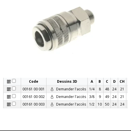
Code
Dessins 3D
A
B
C
D
CH
C
00161 00 001
Demander l'accès
1/4
8
48
24
21
00161 00 002
Demander l'accès
3/8
9
49
24
21
00161 00 003
Demander l'accès
1/2
10
50
24
24