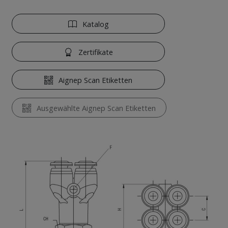
Katalog
Zertifikate
Aignep Scan Etiketten
Ausgewählte Aignep Scan Etiketten