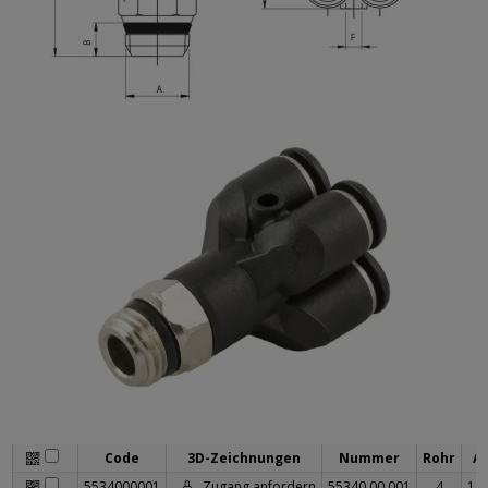
Code
3D-Zeichnungen
Nummer
Rohr
A
5534000001
Zugang anfordern
55340 00 001
4
1/8