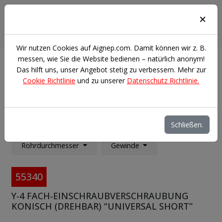
Anmelden
Suchen
Wir nutzen Cookies auf Aignep.com. Damit können wir z. B.
messen, wie Sie die Website bedienen – natürlich anonym!
Das hilft uns, unser Angebot stetig zu verbessern. Mehr zur
Verschraubungen und anschlüsse
Steckverschraubungen
Cookie Richtlinie
und zu unserer
Datenschutz Richtlinie.
Serie 55000
Y-4 FACH-EINSCHRAUBVERSCHRAUBUNG KONISCH
(DREHBAR) “UNIVERSAL SHORT”
Schließen.
Filter
Rohrdurchmesser
Gewinde
55340
Y-4 FACH-EINSCHRAUBVERSCHRAUBUNG
KONISCH (DREHBAR) “UNIVERSAL SHORT”