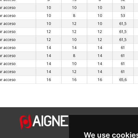
ar acceso
10
10
10
53
ar acceso
10
8
10
53
ar acceso
10
12
10
61,5
ar acceso
12
12
12
61,5
ar acceso
12
10
12
61,5
ar acceso
14
14
14
61
ar acceso
14
8
14
61
ar acceso
14
10
14
61
ar acceso
14
12
14
61
ar acceso
16
16
16
65,6
We use cookie