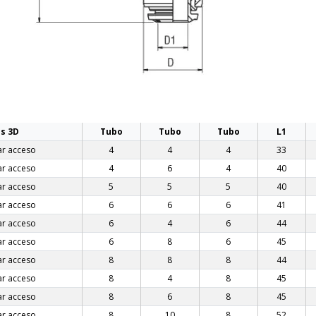
s 3D
Tubo
Tubo
Tubo
L1
ar acceso
4
4
4
33
ar acceso
4
6
4
40
ar acceso
5
5
5
40
ar acceso
6
6
6
41
ar acceso
6
4
6
44
ar acceso
6
8
6
45
ar acceso
8
8
8
44
ar acceso
8
4
8
45
ar acceso
8
6
8
45
ar acceso
8
10
8
52