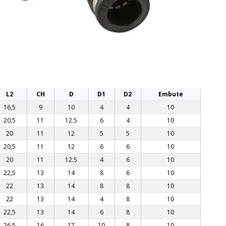
L2
CH
D
D1
D2
Embute
16,5
9
10
4
4
10
20,5
11
12.5
6
4
10
20
11
12
5
5
10
20,5
11
12
6
6
10
20
11
12.5
4
6
10
22,5
13
14
8
6
10
22
13
14
8
8
10
22
13
14
4
8
10
22,5
13
14
6
8
10
26,5
16
17
10
8
10