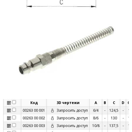
Код
3D чертежи
A
B
C
D
C
00263 00 001
Запросить доступ
6/4
-
124,5
-
1
00263 00 002
Запросить доступ
8/6
-
130
-
1
00263 00 003
Запросить доступ
10/8
-
137,5
-
1