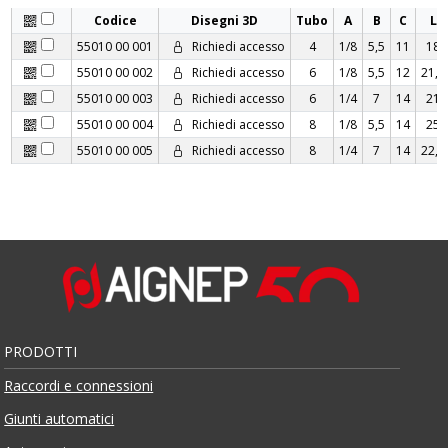
Codice
Disegni 3D
Tubo
A
B
C
L
55010 00 001
Richiedi accesso
4
1/8
5,5
11
18
55010 00 002
Richiedi accesso
6
1/8
5,5
12
21,5
55010 00 003
Richiedi accesso
6
1/4
7
14
21
55010 00 004
Richiedi accesso
8
1/8
5,5
14
25
55010 00 005
Richiedi accesso
8
1/4
7
14
22,5
PRODOTTI
Raccordi e connessioni
Giunti automatici