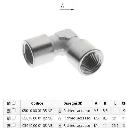
Codice
Disegni 3D
A
B
L
CH
05010 00 01 B5 NB
Richiedi accesso
M5
5,5
11
9
05010 00 01 02 NB
Richiedi accesso
1/8
8,5
21
11
05010 00 01 03 NB
Richiedi accesso
1/4
11
25,5
13