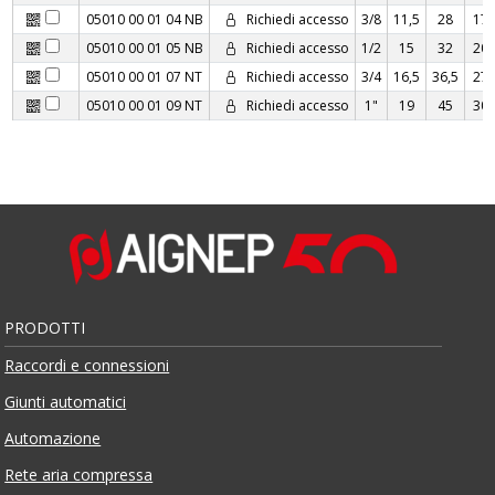
05010 00 01 04 NB
Richiedi accesso
3/8
11,5
28
17
05010 00 01 05 NB
Richiedi accesso
1/2
15
32
20
05010 00 01 07 NT
Richiedi accesso
3/4
16,5
36,5
27
05010 00 01 09 NT
Richiedi accesso
1"
19
45
30
PRODOTTI
Raccordi e connessioni
Giunti automatici
Automazione
Rete aria compressa