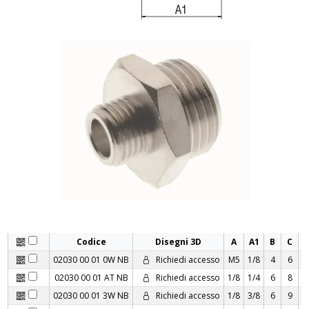
Codice
Disegni 3D
A
A1
B
C
02030 00 01 0W NB
Richiedi accesso
M5
1/8
4
6
1
02030 00 01 AT NB
Richiedi accesso
1/8
1/4
6
8
02030 00 01 3W NB
Richiedi accesso
1/8
3/8
6
9