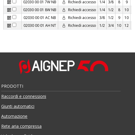
02030 00 01 7W NB
Richiedi accesso
1/4
3/8
8
9
02030 00 01 8W NB
Richiedi accesso
1/4
1/2
8
10
2
02030 00 01 AC NB
Richiedi accesso
3/8
1/2
9
10
2
02030 00 01 AH NT
Richiedi accesso
1/2
3/4
10
12
2
PRODOTTI
Raccordi e connessioni
Giunti automatici
Automazione
Rete aria compressa