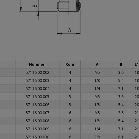
Nummer
Rohr
A
B
L1
57116 00 002
4
M5
3.6
18
57116 00 003
4
1/8
5.4
18
57116 00 004
4
1/4
7.1
18
57116 00 005
5
M5
3.6
20
57116 00 006
5
1/8
5.4
20
57116 00 007
6
M5
3.6
21
57116 00 008
6
1/8
5.4
21
57116 00 009
6
1/4
7.1
21
57116 00 030
6
3/8
8.1
21