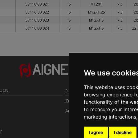
57116 00 021
6
M12X1
7.3
20
57116 00 022
6
M12X1,25
7.3
20
57116 00 023
6
M12X1,5
7.3
20
57116 00 024
8
M12X1,5
7.3
22,
We use cookie
This website uses cook
NGEN
NÜTZLICHE LINKS
browsing experience fo
Zugang beantragen
functionality of the we
to measure your intere
Anmelden
marketing interactions
r
I agree
I decline