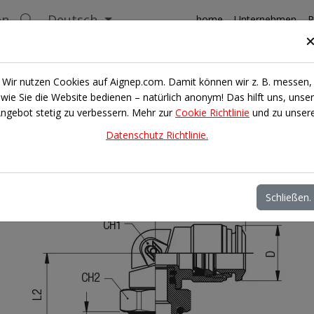
en
Deutsch
home
Unternehmen
P
Serie 57000
WINKELVERSCHRAUBUNG ZYLINDRISCH (DREHBAR)
Wir nutzen Cookies auf Aignep.com. Damit können wir z. B. messen,
wie Sie die Website bedienen – natürlich anonym! Das hilft uns, unser
ngebot stetig zu verbessern. Mehr zur
Cookie Richtlinie
und zu unser
Datenschutz Richtlinie.
Schließen.