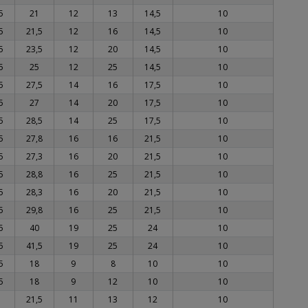
5
21
12
13
14,5
10
5
21,5
12
16
14,5
10
5
23,5
12
20
14,5
10
5
25
12
25
14,5
10
5
27,5
14
16
17,5
10
5
27
14
20
17,5
10
5
28,5
14
25
17,5
10
5
27,8
16
16
21,5
10
5
27,3
16
20
21,5
10
5
28,8
16
25
21,5
10
5
28,3
16
20
21,5
10
5
29,8
16
25
21,5
10
5
40
19
25
24
10
5
41,5
19
25
24
10
5
18
9
8
10
10
5
18
9
12
10
10
21,5
11
13
12
10