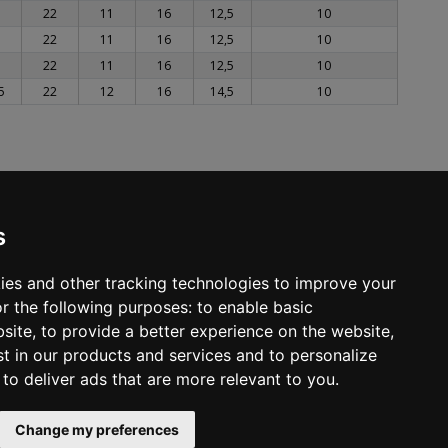
22
11
16
12,5
10
22
11
16
12,5
10
22
11
16
12,5
10
5
22
12
16
14,5
10
s
ies and other tracking technologies to improve your
VERBUNDEN BLEIBEN
r the following purposes:
to enable basic
bsite
,
to provide a better experience on the website
,
st in our products and services and to personalize
NEWSLETTER ABONIEREN
,
to deliver ads that are more relevant to you
.
Change my preferences