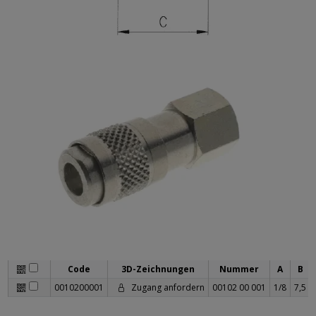
Code
3D-Zeichnungen
Nummer
A
B
0010200001
Zugang anfordern
00102 00 001
1/8
7,5