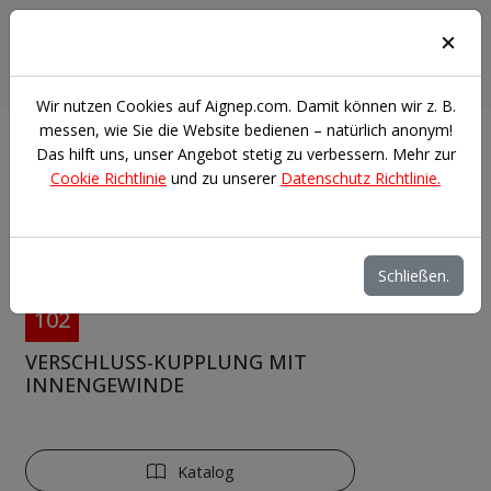
Anmelden
Suchen
Wir nutzen Cookies auf Aignep.com. Damit können wir z. B.
messen, wie Sie die Website bedienen – natürlich anonym!
Das hilft uns, unser Angebot stetig zu verbessern. Mehr zur
Automatik-kupplungen
Schnellverschluss-Kupplungen
Cookie Richtlinie
und zu unserer
Datenschutz Richtlinie.
Serie 100 "Schnellverschluss-Kupplungen"
VERSCHLUSS-KUPPLUNG MIT INNENGEWINDE
Filter
Schließen.
102
VERSCHLUSS-KUPPLUNG MIT
INNENGEWINDE
Katalog