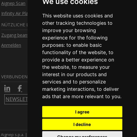
We use cookies
Aignep Scan
Infinity Air Planner
This website uses cookies and
other tracking technologies to
NÜTZLICHE LINKS
improve your browsing
Zugang beantragen
experience for the following
purposes:
to enable basic
Anmelden
functionality of the website
,
to
provide a better experience on
the website
,
to measure your
interest in our products and
VERBUNDEN BLEIBEN
services and to personalize
marketing interactions
,
to deliver
ads that are more relevant to you
.
NEWSLETTER ABONIEREN
I agree
I decline
Aignep s.p.a. | MwSt-Nummer IT00579210980 |
Credits
|
Legal merkmal
Change my preferences