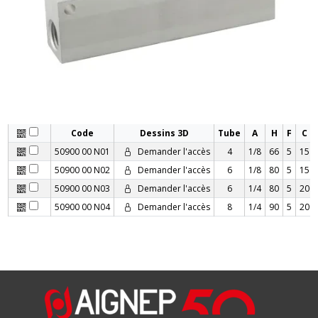
Code
Dessins 3D
Tube
A
H
F
C
50900 00 N01
Demander l'accès
4
1/8
66
5
15
50900 00 N02
Demander l'accès
6
1/8
80
5
15
50900 00 N03
Demander l'accès
6
1/4
80
5
20
50900 00 N04
Demander l'accès
8
1/4
90
5
20