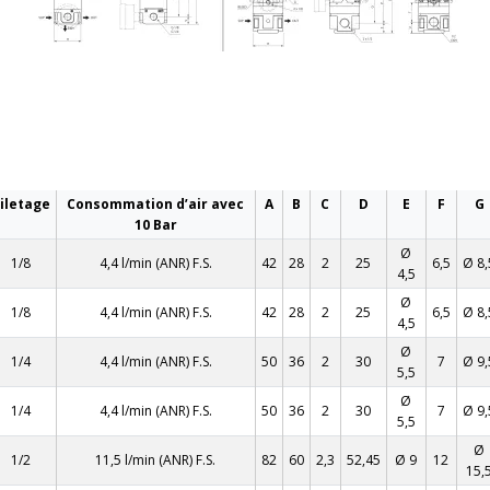
iletage
Consommation d’air avec
A
B
C
D
E
F
G
10 Bar
Ø
1/8
4,4 l/min (ANR) F.S.
42
28
2
25
6,5
Ø 8,
4,5
Ø
1/8
4,4 l/min (ANR) F.S.
42
28
2
25
6,5
Ø 8,
4,5
Ø
1/4
4,4 l/min (ANR) F.S.
50
36
2
30
7
Ø 9,
5,5
Ø
1/4
4,4 l/min (ANR) F.S.
50
36
2
30
7
Ø 9,
5,5
Ø
1/2
11,5 l/min (ANR) F.S.
82
60
2,3
52,45
Ø 9
12
15,