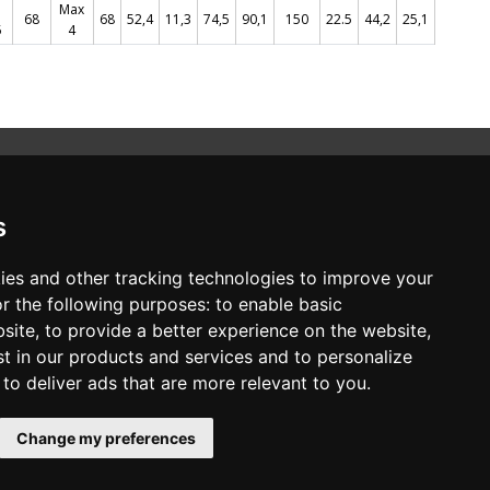
Max
68
68
52,4
11,3
74,5
90,1
150
22.5
44,2
25,1
5
4
s
RESTEZ CONNECTÉ
ies and other tracking technologies to improve your
r the following purposes:
to enable basic
S'ABONNER À LA NEWSLETTER
bsite
,
to provide a better experience on the website
,
st in our products and services and to personalize
,
to deliver ads that are more relevant to you
.
Change my preferences