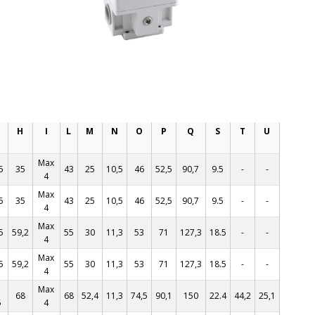
H
I
L
M
N
O
P
Q
S
T
U
Max
5
35
43
25
10,5
46
52,5
90,7
9.5
-
-
4
Max
5
35
43
25
10,5
46
52,5
90,7
9.5
-
-
4
Max
5
59,2
55
30
11,3
53
71
127,3
18.5
-
-
4
Max
5
59,2
55
30
11,3
53
71
127,3
18.5
-
-
4
Max
68
68
52,4
11,3
74,5
90,1
150
22.4
44,2
25,1
5
4