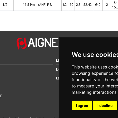
Ø
1/2
11,5 l/min (ANR) F.S.
82
60
2,3
52,42
Ø 9
12
15,
We use cookie
LIENS UTILES
This website uses cook
Demande d'accès
browsing experience fo
Login
functionality of the we
to measure your intere
marketing interactions
r
I agree
I decline