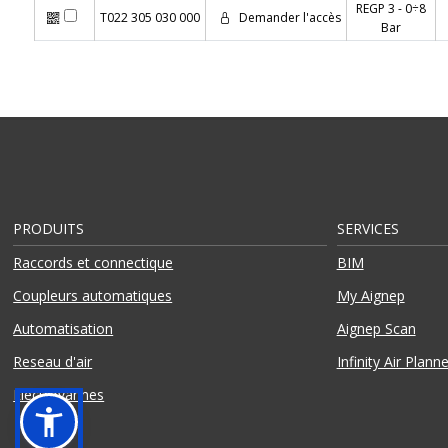
REGP 3 - 0÷8
T022 305 030 000
Demander l'accès
Bar
PRODUITS
SERVICES
Raccords et connectique
BIM
Coupleurs automatiques
My Aignep
Automatisation
Aignep Scan
Reseau d'air
Infinity Air Planne
Electrovannes