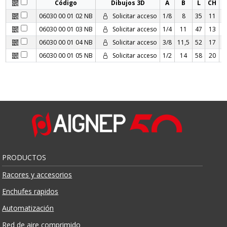
Código
Dibujos 3D
A
B
L
CH
E
06030 00 01 02 NB
Solicitar acceso
1/8
8
35
11
06030 00 01 03 NB
Solicitar acceso
1/4
11
47
13
06030 00 01 04 NB
Solicitar acceso
3/8
11,5
52
17
06030 00 01 05 NB
Solicitar acceso
1/2
14
58
20
PRODUCTOS
Racores y accesorios
Enchufes rapidos
Automatización
Red de aire comprimido