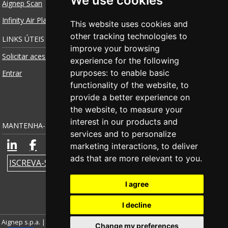
We use cookies
Aignep Scan
Infinity Air Planner
This website uses cookies and
other tracking technologies to
LINKS ÚTEIS
improve your browsing
Solicitar acesso
experience for the following
purposes:
to enable basic
Entrar
functionality of the website
,
to
provide a better experience on
the website
,
to measure your
interest in our products and
MANTENHA-SE CONECTADO
services and to personalize
marketing interactions
,
to deliver
ads that are more relevant to you
.
ISCREVA-SE NA NOSSA NEWSLETTER
I agree
I decline
Aignep s.p.a. | Número de IVA IT00579210980 |
Credits
|
Notas Legais
|
Change my preferences