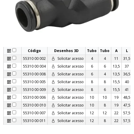
Código
Desenhos 3D
Tubo
Tubo
A
L
55310 00 002
Solicitar acesso
4
4
11
31,5
55310 00 004
Solicitar acesso
6
6
13,5
37
55310 00 008
Solicitar acesso
6
4
13,5
36,5
55310 00 005
Solicitar acesso
8
8
15,5
40
55310 00 009
Solicitar acesso
8
6
15,5
41
55310 00 006
Solicitar acesso
10
10
19
48,5
55310 00 010
Solicitar acesso
10
8
19
47,5
55310 00 007
Solicitar acesso
12
12
22
57,5
55310 00 011
Solicitar acesso
12
8
22
57,5