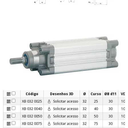
Código
Desenhos 3D
Ø
Curso
ØB d11
VD
XB 032 0025
Solicitar acesso
32
25
30
10
XB 032 0040
Solicitar acesso
32
40
30
10
XB 032 0050
Solicitar acesso
32
50
30
10
XB 032 0075
Solicitar acesso
32
75
30
10