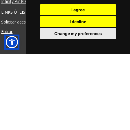
Infinity Air Planner
I agree
LINKS ÚTEIS
I decline
Solicitar acesso
Entrar
Change my preferences
MANTENHA-SE CONECTADO
ISCREVA-SE NA NOSSA NEWSLETTER
Aignep s.p.a. | Número de IVA IT00579210980 |
Credits
|
Notas Legais
|
Privacy Policy
|
Cookie Policy
|
Whistleblowing
|
Igualdade de gênero
|