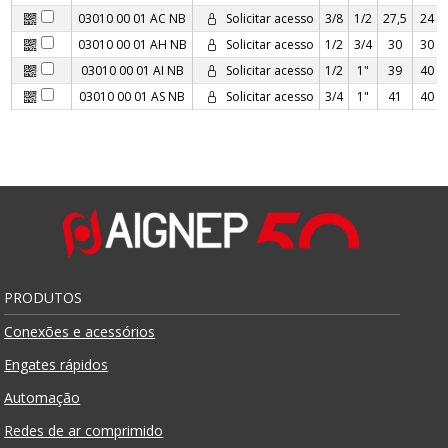
03010 00 01 AC NB
Solicitar acesso
3/8
1/2
27,5
24
03010 00 01 AH NB
Solicitar acesso
1/2
3/4
30
30
03010 00 01 AI NB
Solicitar acesso
1/2
1"
39
40
03010 00 01 AS NB
Solicitar acesso
3/4
1"
41
40
PRODUTOS
Conexões e acessórios
Engates rápidos
Automação
Redes de ar comprimido