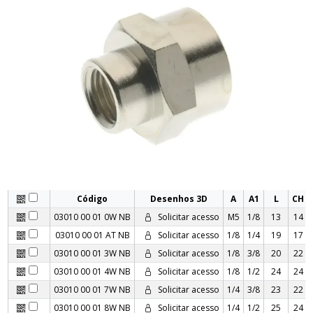
Código
Desenhos 3D
A
A1
L
CH
03010 00 01 0W NB
Solicitar acesso
M5
1/8
13
14
03010 00 01 AT NB
Solicitar acesso
1/8
1/4
19
17
03010 00 01 3W NB
Solicitar acesso
1/8
3/8
20
22
03010 00 01 4W NB
Solicitar acesso
1/8
1/2
24
24
03010 00 01 7W NB
Solicitar acesso
1/4
3/8
23
22
03010 00 01 8W NB
Solicitar acesso
1/4
1/2
25
24