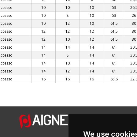
accesso
10
10
10
53
26,
accesso
10
8
10
53
26
accesso
10
12
10
61,5
30
accesso
12
12
12
61,5
30
accesso
12
10
12
61,5
30
accesso
14
14
14
61
30,
accesso
14
8
14
61
30,
accesso
14
10
14
61
30,
accesso
14
12
14
61
30,
accesso
16
16
16
65,6
32,
We use cookie