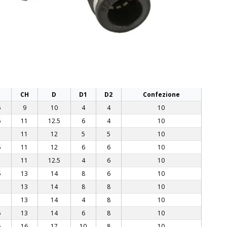
CH
D
D1
D2
Confezione
5
9
10
4
4
10
5
11
12.5
6
4
10
11
12
5
5
10
5
11
12
6
6
10
11
12.5
4
6
10
5
13
14
8
6
10
13
14
8
8
10
13
14
4
8
10
5
13
14
6
8
10
5
16
17
10
8
10