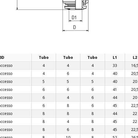
 3D
Tubo
Tubo
Tubo
L1
L2
accesso
4
4
4
33
16,
accesso
4
6
4
40
20,
accesso
5
5
5
40
20
accesso
6
6
6
41
20,
accesso
6
4
6
44
20
accesso
6
8
6
45
22,
accesso
8
8
8
44
22
accesso
8
4
8
45
22
accesso
8
6
8
45
22,
accesso
8
10
8
52
26,